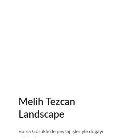
Proje Yönetimi
Sizin hayalinizi gerçeğe dönüştürüyoruz.
Melih Tezcan 
Landscape
Bursa Görükle'de peyzaj işleriyle doğayı 