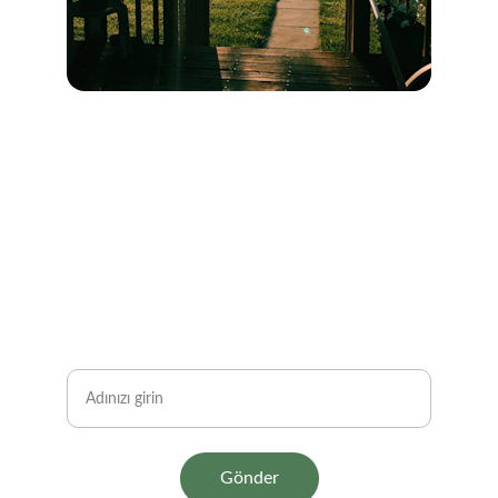
Bize Katılın
Peyzaj projelerimizden ve fırsatlardan 
haberdar olun
Adınız Soyadınız
Gönder