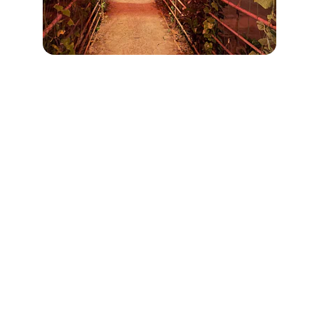
İletişim
Bize ulaşmak için aşağıdaki bilgileri 
kullanabilirsiniz.
E-POSTA
info@melihtezcan.com
05551234567